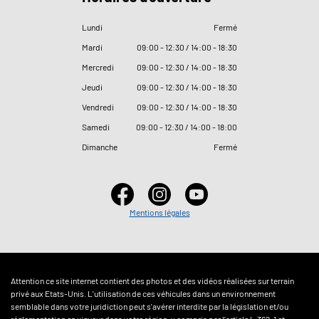
Lundi
Fermé
Mardi
09
:
00 - 12
:
30 / 14
:
00 - 18
:
30
Mercredi
09
:
00 - 12
:
30 / 14
:
00 - 18
:
30
Jeudi
09
:
00 - 12
:
30 / 14
:
00 - 18
:
30
Vendredi
09
:
00 - 12
:
30 / 14
:
00 - 18
:
30
Samedi
09
:
00 - 12
:
30 / 14
:
00 - 18
:
00
Dimanche
Fermé
Mentions légales
Attention ce site internet contient des photos et des vidéos réalisées sur terrain
privé aux Etats-Unis. L'utilisation de ces véhicules dans un environnement
semblable dans votre juridiction peut s'avérer interdite par la législation et/ou