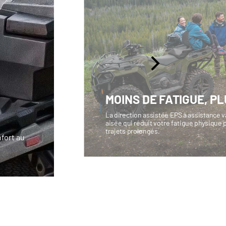
MOINS DE FATIGUE, PL
La direction assistée EPS à assistance v
aisée qui réduit votre fatigue physique
trajets prolongés.
fort au