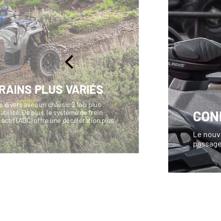
RAINS PLUS VARIÉS
us divers avec un châssis 2 fois plus
CON
abilité. De plus, le système de frein
actif (ADC) offre une décélération plus
.
Le nouve
passager