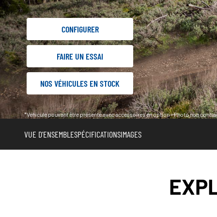
CONFIGURER
FAIRE UN ESSAI
NOS VÉHICULES EN STOCK
*Véhicule pouvant être présenté avec accessoires en option - Photo non contrac
VUE D'ENSEMBLE
SPÉCIFICATIONS
IMAGES
EXPL