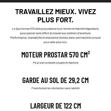
TRAVAILLEZ MIEUX. VIVEZ
PLUS FORT.
Le Sportsman 570 allie polyvalence tout-terrain et fiabilité légendaire,
pour passer sans effort du travail aux sentiers d’aventure.
Performance, maniabilité et endurance réunies dans une machine conçue
pour aller plus loin.
MOTEUR PROSTAR 570 CM³
Pour une conduite souple et réactive
GARDE AU SOL DE 29,2 CM
Franchissez les obstacles sans ralentir
LARGEUR DE 122 CM