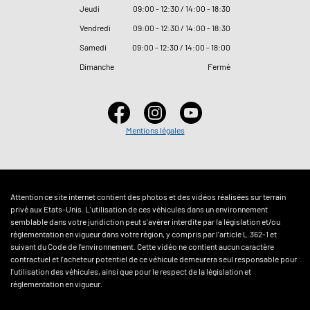
Jeudi
09
:
00 - 12
:
30 / 14
:
00 - 18
:
30
Vendredi
09
:
00 - 12
:
30 / 14
:
00 - 18
:
30
Samedi
09
:
00 - 12
:
30 / 14
:
00 - 18
:
00
Dimanche
Fermé
Mentions légales
Attention ce site internet contient des photos et des vidéos réalisées sur terrain
privé aux Etats-Unis. L'utilisation de ces véhicules dans un environnement
semblable dans votre juridiction peut s'avérer interdite par la législation et/ou
réglementation en vigueur dans votre région, y compris par l'article L.362-1 et
suivant du Code de l'environnement. Cette vidéo ne contient aucun caractère
contractuel et l'acheteur potentiel de ce véhicule demeurera seul responsable pour
l'utilisation des véhicules, ainsi que pour le respect de la législation et
réglementation en vigueur.