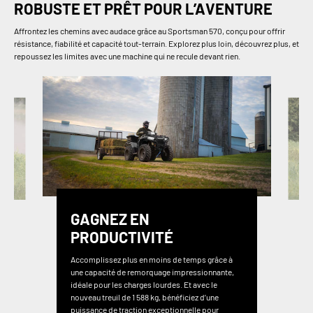
ROBUSTE ET PRÊT POUR L’AVENTURE
Affrontez les chemins avec audace grâce au Sportsman 570, conçu pour offrir
résistance, fiabilité et capacité tout-terrain. Explorez plus loin, découvrez plus, et
repoussez les limites avec une machine qui ne recule devant rien.
GAGNEZ EN
PRODUCTIVITÉ
Accomplissez plus en moins de temps grâce à
une capacité de remorquage impressionnante,
idéale pour les charges lourdes. Et avec le
nouveau treuil de 1 588 kg, bénéficiez d’une
puissance de traction exceptionnelle pour