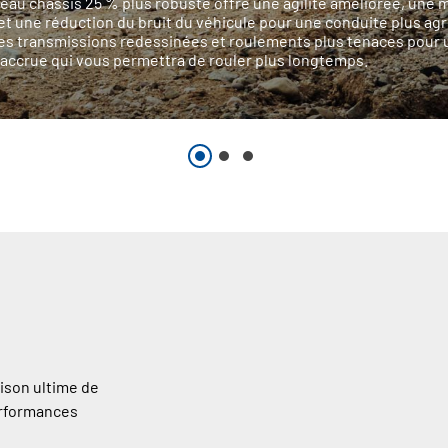
au châssis 25 % plus robuste offre une agilité améliorée, une 
 et une réduction du bruit du véhicule pour une conduite plus ag
es transmissions redessinées et roulements plus tenaces pour 
é accrue qui vous permettra de rouler plus longtemps.
ison ultime de
performances