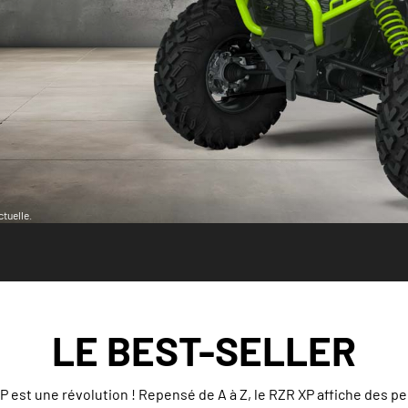
tuelle.
LE BEST-SELLER
 est une révolution ! Repensé de A à Z, le RZR XP affiche des p