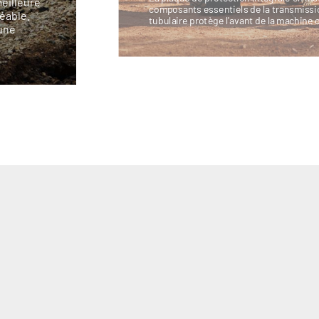
meilleure
composants essentiels de la transmissi
réable.
tubulaire protège l'avant de la machine 
une