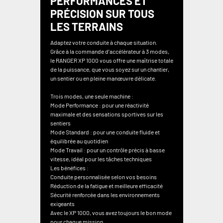
PERFORMANCES ET
PRÉCISION SUR TOUS
LES TERRAINS
Adaptez votre conduite à chaque situation.
Grâce à la commande d’accélérateur à 3 modes,
le RANGER XP 1000 vous offre une maîtrise totale
de la puissance, que vous soyez sur un chantier,
un sentier ou en pleine manœuvre délicate.
Trois modes, une seule machine :
Mode Performance : pour une réactivité
maximale et des sensations sportives sur les
sentiers
Mode Standard : pour une conduite fluide et
équilibrée au quotidien
Mode Travail : pour un contrôle précis à basse
vitesse, idéal pour les tâches techniques
Les bénéfices :
Conduite personnalisée selon vos besoins
Réduction de la fatigue et meilleure efficacité
Sécurité renforcée dans les environnements
exigeants
Avec le XP 1000, vous avez toujours le bon mode
pour chaque mission.