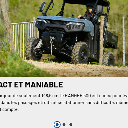
ACT ET MANIABLE
argeur de seulement 148,6 cm, le RANGER 500 est conçu pour év
 dans les passages étroits et se stationner sans difficulté, mêm
st compté.