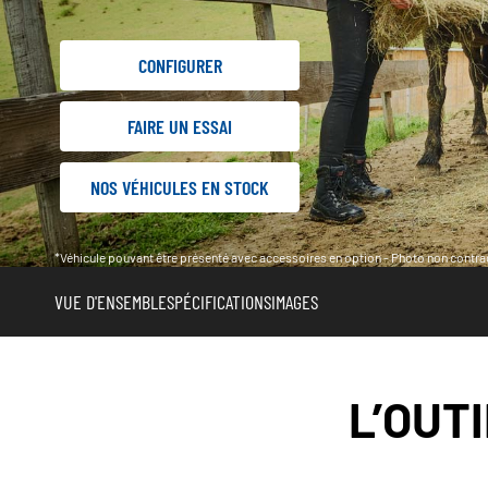
CONFIGURER
FAIRE UN ESSAI
NOS VÉHICULES EN STOCK
*Véhicule pouvant être présenté avec accessoires en option - Photo non contrac
VUE D'ENSEMBLE
SPÉCIFICATIONS
IMAGES
L’OUTI