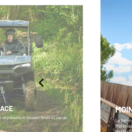
CACE
MOI
 déplacement devient fluide et rapide,
La benne
Matériau
d’effort.