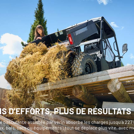
NS D’EFFORTS, PLUS DE RÉSULTATS
 basculante assistée par vérin absorbe les charges jusqu’à 227 
x, bois, sacs ou équipements : tout se déplace plus vite, avec m