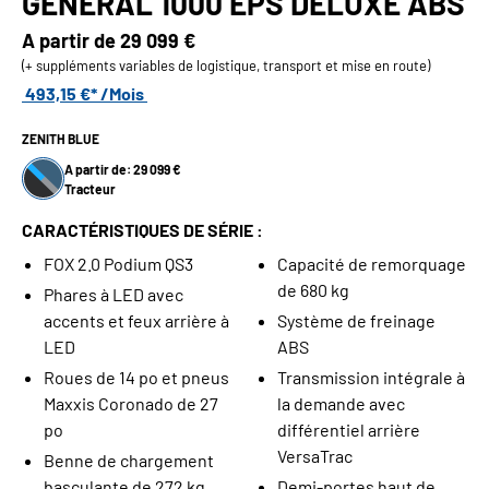
GENERAL 1000 EPS DELUXE ABS
A partir de
29 099 €
(+ suppléments variables de logistique, transport et mise en route)
493,15 €* /Mois
ZENITH BLUE
A partir de: 29 099 €
Tracteur
CARACTÉRISTIQUES DE SÉRIE :
FOX 2.0 Podium QS3
Capacité de remorquage
de 680 kg
Phares à LED avec
accents et feux arrière à
Système de freinage
LED
ABS
Roues de 14 po et pneus
Transmission intégrale à
Maxxis Coronado de 27
la demande avec
po
différentiel arrière
VersaTrac
Benne de chargement
basculante de 272 kg
Demi-portes haut de