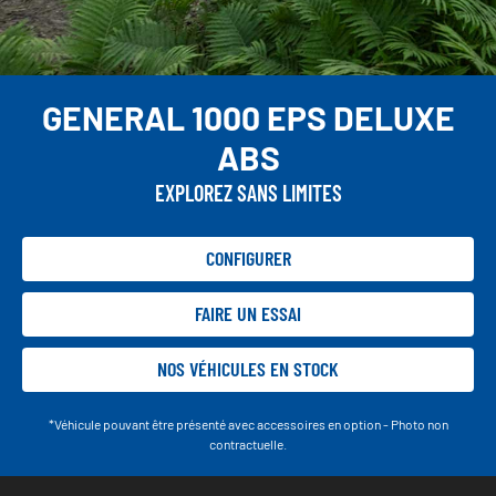
GENERAL 1000 EPS DELUXE
ABS
EXPLOREZ SANS LIMITES
CONFIGURER
FAIRE UN ESSAI
NOS VÉHICULES EN STOCK
*Véhicule pouvant être présenté avec accessoires en option - Photo non
contractuelle.