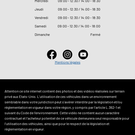
Mercredi
09
:
00 - 12
:
30 / 14
:
00 - 18
:
30
Jeudi
09
:
00 - 12
:
30 / 14
:
00 - 18
:
30
Vendredi
09
:
00 - 12
:
30 / 14
:
00 - 18
:
30
Samedi
09
:
00 - 12
:
30 / 14
:
00 - 18
:
00
Dimanche
Fermé
Mentions légales
Attention ce site internet contient des photos et des vidéos réalisées sur terrain
privé aux Etats-Unis. L'utilisation de ces véhicules dans un environnement
semblable dans votre juridiction peut s'avérer interdite par la législation et/ou
réglementation en vigueur dans votre région, y compris par l'article L.362-1 et
suivant du Code de l'environnement. Cette vidéo ne contient aucun caractère
contractuel et l'acheteur potentiel de ce véhicule demeurera seul responsable pour
l'utilisation des véhicules, ainsi que pour le respect de la législation et
réglementation en vigueur.